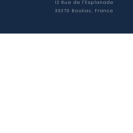
12 Rue de l'Esplanade
33270 Bouliac, France