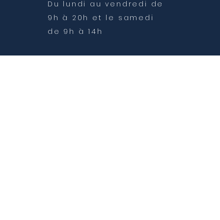
Du lundi au vendredi de
9h à 20h et le samedi
de 9h à 14h