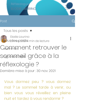
Réflexologue
ELODIE LAURINO
Post
Tous les posts
Elodie Laurino
Tous les posts
29 nov. 2021
4 min de lecture
Comment retrouver le
sommeil
sommeil grâce à la
hyperactivité
réflexologie ?
Dernière mise à jour :
30 nov. 2021
Vous dormez peu ? vous dormez 
mal ? Le sommeil tarde à venir, ou 
bien vous vous réveillez en pleine 
nuit et tardez à vous rendormir ?