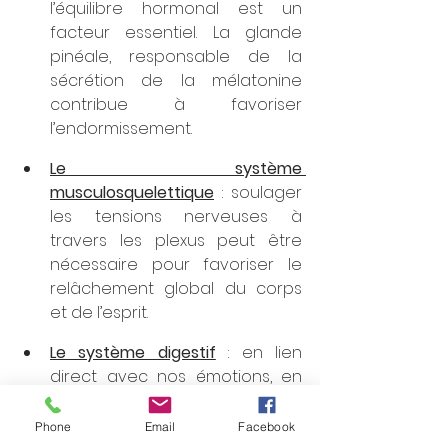
l’équilibre hormonal est un 
facteur essentiel. La glande 
pinéale, responsable de la 
sécrétion de la mélatonine 
contribue à favoriser 
l’endormissement.
Le système 
musculosquelettique
 : soulager 
les tensions nerveuses à 
travers les plexus peut être 
nécessaire pour favoriser le 
relâchement global du corps 
et de l’esprit.
Le système digestif
 : en lien 
direct avec nos émotions, en 
charge de l’assimilation des 
nutriments, responsable de 
Phone
Email
Facebook